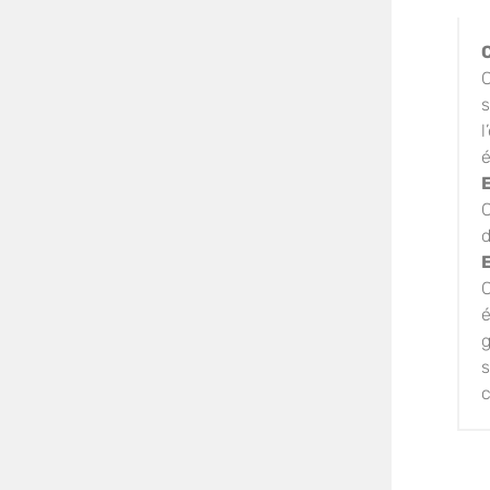
C
s
l
é
C
d
C
é
g
s
c