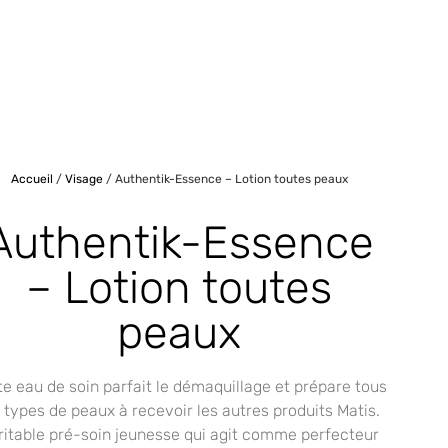
Accueil
/
Visage
/ Authentik-Essence – Lotion toutes peaux
Authentik-Essence
– Lotion toutes
peaux
te eau de soin parfait le démaquillage et prépare tous
s types de peaux à recevoir les autres produits Matis.
ritable pré-soin jeunesse qui agit comme perfecteur