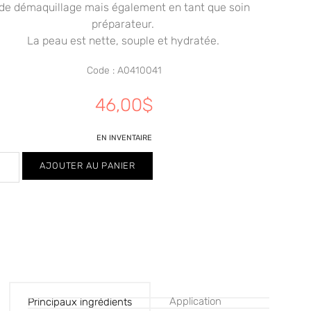
de démaquillage mais également en tant que soin
préparateur.
La peau est nette, souple et hydratée.
Code : A0410041
46,00
$
EN INVENTAIRE
AJOUTER AU PANIER
Application
Principaux ingrédients