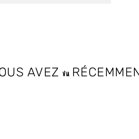
OUS AVEZ
RÉCEMME
vu
Products not found