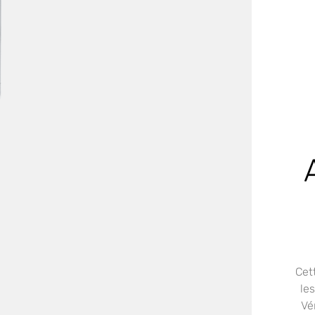
Cet
le
Vé