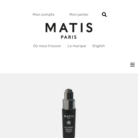
Mon compte
Mon panier
Où nous trouver
La marque
English
VISAGE
CORPS
MATISMAG