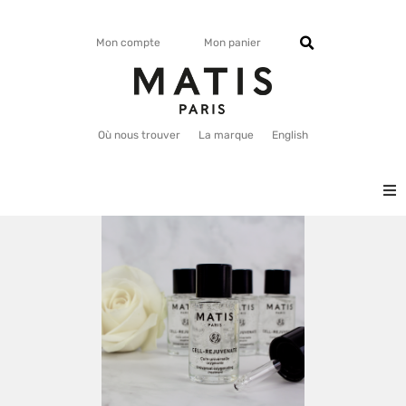
Mon compte
Mon panier
Où nous trouver
La marque
English
VISAGE
CORPS
MATISMAG