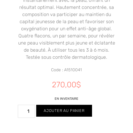
instantanément avec la peau, offrant un
résultat optimal. Hautement concentrée, sa
composition va participer au maintien du
capital jeunesse de la peau et favoriser son
oxygénation pour un effet anti-âge global.
Quatre flacons, un par semaine, pour révéler
une peau visiblement plus jeune et éclatante
de beauté. À utiliser tous les 3 à 6 mois.
Testée sous contrôle dermatologique.
Code : A1510041
270,00
$
EN INVENTAIRE
AJOUTER AU PANIER