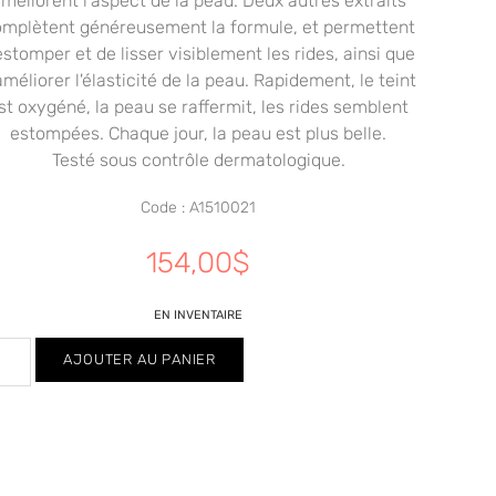
méliorent l'aspect de la peau. Deux autres extraits
mplètent généreusement la formule, et permettent
estomper et de lisser visiblement les rides, ainsi que
améliorer l'élasticité de la peau. Rapidement, le teint
st oxygéné, la peau se raffermit, les rides semblent
estompées. Chaque jour, la peau est plus belle.
Testé sous contrôle dermatologique.
Code : A1510021
154,00
$
EN INVENTAIRE
AJOUTER AU PANIER