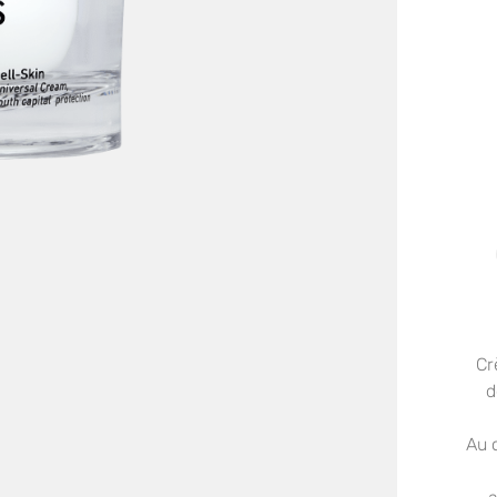
Cr
d
Au 