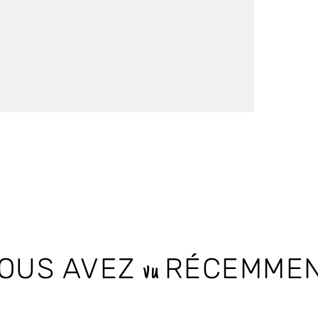
OUS AVEZ
RÉCEMME
vu
Products not found