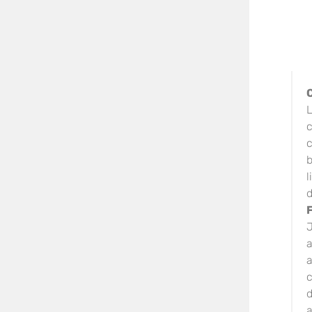
L
c
c
l
d
J
a
a
c
d
a