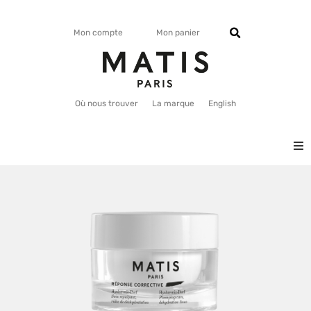
Mon compte
Mon panier
Où nous trouver
La marque
English
VISAGE
CORPS
MATISMAG