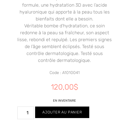
formule, une hydratation 3D avec l’acide
hyaluronique qui apporte à la peau tous les
bienfaits dont elle a besoin.
Véritable bombe d’hydratation, ce soin
redonne à la peau sa fraîcheur, son aspect
lisse, rebondi et repulpé. Les premiers signes
de l’âge semblent éclipsés. Testé sous
contrôle dermatologique. Testé sous
contrôle dermatologique.
Code : A1010041
120,00
$
EN INVENTAIRE
AJOUTER AU PANIER