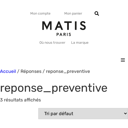
Mon compte
Mon panier
Où nous trouver
La marque
Accueil
/ Réponses / reponse_preventive
VISAGE
reponse_preventive
CORPS
3 résultats affichés
MATISMAG