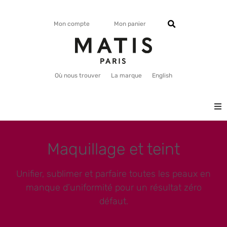
Mon compte
Mon panier
Où nous trouver
La marque
English
VISAGE
Maquillage et teint
CORPS
Unifier, sublimer et parfaire toutes les peaux en
MATISMAG
manque d’uniformité pour un résultat zéro
défaut.