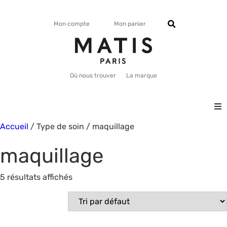
Mon compte
Mon panier
Où nous trouver
La marque
Accueil
/ Type de soin / maquillage
VISAGE
maquillage
CORPS
5 résultats affichés
MATISMAG