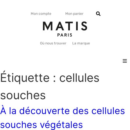
Mon compte
Mon panier
Où nous trouver
La marque
Étiquette :
cellules
VISAGE
CORPS
souches
MATISMAG
À la découverte des cellules
souches végétales