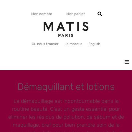
Mon compte
Mon panier
Où nous trouver
La marque
English
VISAGE
Démaquillant et lotions
CORPS
Le démaquillage est incontournable dans la
MATISMAG
routine beauté. C’est un geste essentiel pour
éliminer les résidus de pollution, de sébum et de
maquillage, bref pour bien prendre soin de la