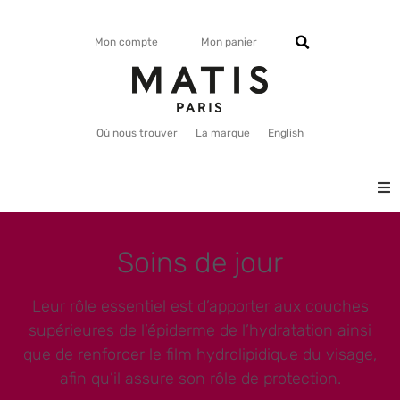
Mon compte
Mon panier
Où nous trouver
La marque
English
VISAGE
Soins de jour
CORPS
Leur rôle essentiel est d’apporter aux couches
MATISMAG
supérieures de l’épiderme de l’hydratation ainsi
que de renforcer le film hydrolipidique du visage,
afin qu’il assure son rôle de protection.