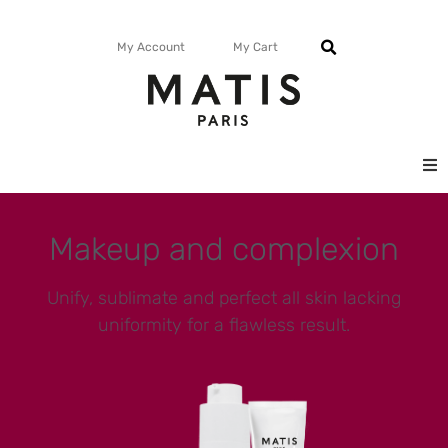
My Account
My Cart
FACE
Makeup and complexion
BODY
Unify, sublimate and perfect all skin lacking
MATISMAG
uniformity for a flawless result.