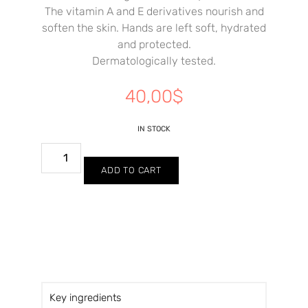
The vitamin A and E derivatives nourish and
soften the skin. Hands are left soft, hydrated
and protected.
Dermatologically tested.
40,00
$
IN STOCK
ADD TO CART
Key ingredients