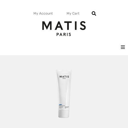
My Account
My Cart
FACE
BODY
MATISMAG